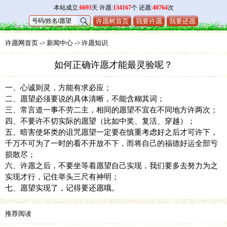
本站成立:
6693
天 许愿:
134167
个 还愿:
40764
次
许愿树首页
我要许愿
我要还愿
许愿网首页
->
新闻中心
->
许愿知识
如何正确许愿才能最灵验呢？
一、心诚则灵，方能有求必应；
二、愿望必须要说的具体清晰，不能含糊其词；
三、常言道一事不劳二主，相同的愿望不宜在不同地方许两次；
四、不要许不切实际的愿望（比如中奖、复活、穿越）；
五、暗害使坏类的诅咒愿望一定要在慎重考虑好之后才可许下，
千万不可为了一时的看不开放不下，而将自己的福德好运全部亏
损散尽；
六、许愿之后，不要坐等着愿望自己实现，我们要多去努力为之
实现才行，记住举头三尺有神明；
七、愿望实现了，记得要还愿哦。
推荐阅读