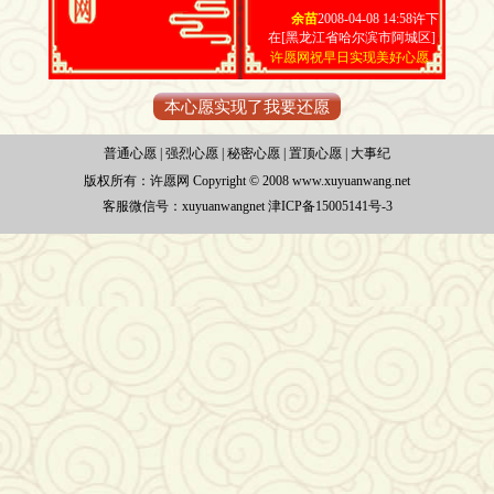
余苗
2008-04-08 14:58许下
在[黑龙江省哈尔滨市阿城区]
许愿网祝早日实现美好心愿
本心愿实现了我要还愿
普通心愿
|
强烈心愿
|
秘密心愿
|
置顶心愿
|
大事纪
版权所有：
许愿网 Copyright © 2008 www.xuyuanwang.net
客服微信号：xuyuanwangnet
津ICP备15005141号-3