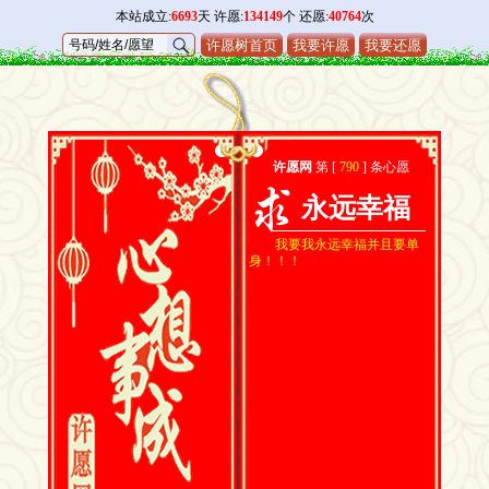
本站成立:
6693
天 许愿:
134149
个 还愿:
40764
次
许愿树首页
我要许愿
我要还愿
许愿网
第 [
790
] 条心愿
永远幸福
我要我永远幸福并且要单
身！！！