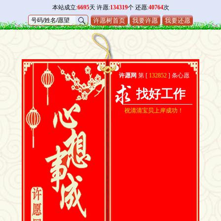
本站成立:
6695
天 许愿:
134319
个 还愿:
40764
次
许愿树首页
我要许愿
我要还愿
许愿网
第 [
132852
] 条心愿
找好工作
祝清清宝贝上岸成功！