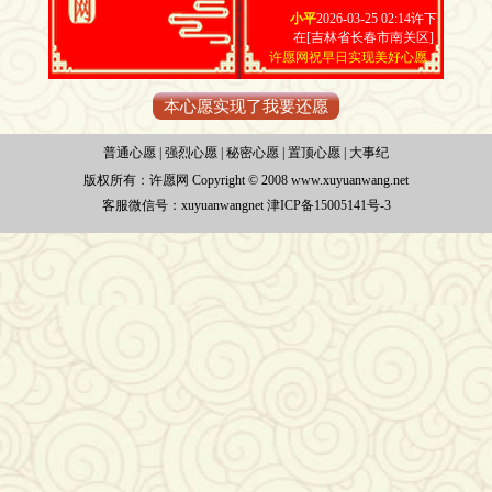
小平
2026-03-25 02:14许下
在[吉林省长春市南关区]
许愿网祝早日实现美好心愿
本心愿实现了我要还愿
普通心愿
|
强烈心愿
|
秘密心愿
|
置顶心愿
|
大事纪
版权所有：
许愿网 Copyright © 2008 www.xuyuanwang.net
客服微信号：xuyuanwangnet
津ICP备15005141号-3