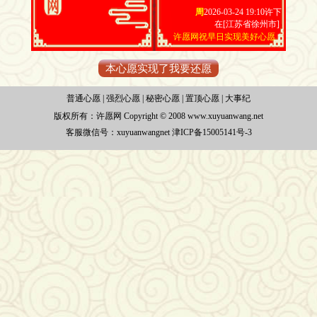
周
2026-03-24 19:10许下
在[江苏省徐州市]
许愿网祝早日实现美好心愿
本心愿实现了我要还愿
普通心愿
|
强烈心愿
|
秘密心愿
|
置顶心愿
|
大事纪
版权所有：
许愿网 Copyright © 2008 www.xuyuanwang.net
客服微信号：xuyuanwangnet
津ICP备15005141号-3