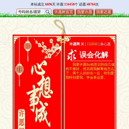
本站成立:
6696
天 许愿:
134458
个 还愿:
40764
次
许愿树首页
我要许愿
我要还愿
许愿网
第 [
132850
] 条心愿
误会化解
我要许愿lhz他意识到自己做
的不够好，然后跟我解释他怎么
了，两个人好好在一起，特别爱
我特别爱我。学会表达爱。