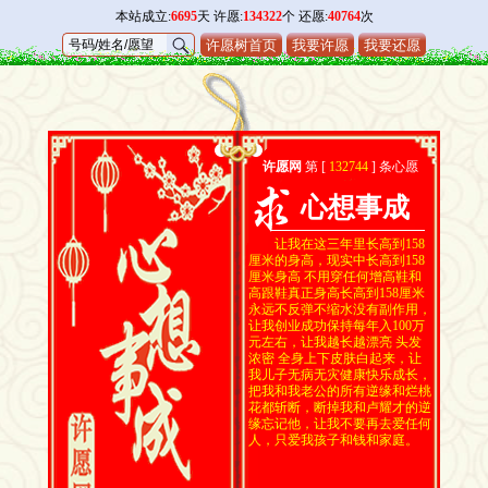
本站成立:
6695
天 许愿:
134322
个 还愿:
40764
次
许愿树首页
我要许愿
我要还愿
许愿网
第 [
132744
] 条心愿
心想事成
让我在这三年里长高到158
厘米的身高，现实中长高到158
厘米身高 不用穿任何增高鞋和
高跟鞋真正身高长高到158厘米
永远不反弹不缩水没有副作用，
让我创业成功保持每年入100万
元左右，让我越长越漂亮 头发
浓密 全身上下皮肤白起来，让
我儿子无病无灾健康快乐成长，
把我和我老公的所有逆缘和烂桃
花都斩断，断掉我和卢耀才的逆
缘忘记他，让我不要再去爱任何
人，只爱我孩子和钱和家庭。