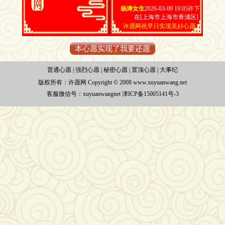
杨涛女生
2026-03-09 19:05许下
在[上海市上海市青浦区]
许愿网祝早日实现美好心愿
本心愿实现了我要还愿
普通心愿
|
强烈心愿
|
秘密心愿
|
置顶心愿
|
大事纪
版权所有：
许愿网 Copyright © 2008 www.xuyuanwang.net
客服微信号：xuyuanwangnet
津ICP备15005141号-3