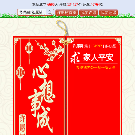
本站成立:
6696
天 许愿:
134457
个 还愿:
40764
次
许愿树首页
我要许愿
我要还愿
许愿网
第 [
131992
] 条心愿
家人平安
希望我老公一切平安无事