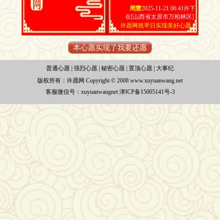
周慧
2025-11-21 06:41许下
在[山西省太原市万柏林区]
许愿网祝早日实现美好心愿
本心愿实现了我要还愿
普通心愿
|
强烈心愿
|
秘密心愿
|
置顶心愿
|
大事纪
版权所有：
许愿网 Copyright © 2008 www.xuyuanwang.net
客服微信号：xuyuanwangnet
津ICP备15005141号-3