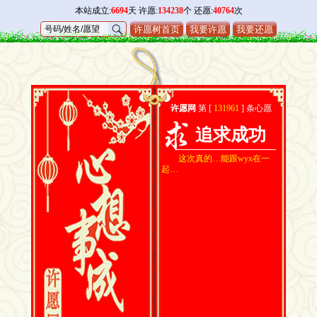
本站成立:
6694
天 许愿:
134238
个 还愿:
40764
次
许愿树首页
我要许愿
我要还愿
许愿网
第 [
131961
] 条心愿
追求成功
这次真的…能跟wyx在一
起…