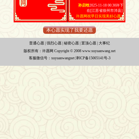
孙启晗
2025-11-18 00:30许下
在[江苏省徐州市沛县]
许愿网祝早日实现美好心愿
本心愿实现了我要还愿
普通心愿
|
强烈心愿
|
秘密心愿
|
置顶心愿
|
大事纪
版权所有：
许愿网 Copyright © 2008 www.xuyuanwang.net
客服微信号：xuyuanwangnet
津ICP备15005141号-3