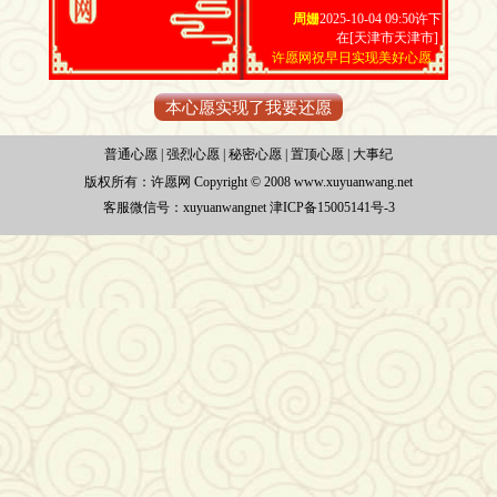
周姗
2025-10-04 09:50许下
在[天津市天津市]
许愿网祝早日实现美好心愿
本心愿实现了我要还愿
普通心愿
|
强烈心愿
|
秘密心愿
|
置顶心愿
|
大事纪
版权所有：
许愿网 Copyright © 2008 www.xuyuanwang.net
客服微信号：xuyuanwangnet
津ICP备15005141号-3