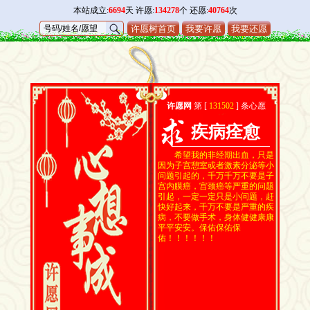
本站成立:
6694
天 许愿:
134278
个 还愿:
40764
次
许愿树首页
我要许愿
我要还愿
许愿网
第 [
131502
] 条心愿
疾病痊愈
希望我的非经期出血，只是
因为子宫憩室或者激素分泌等小
问题引起的，千万千万不要是子
宫内膜癌，宫颈癌等严重的问题
引起，一定一定只是小问题，赶
快好起来，千万不要是严重的疾
病，不要做手术，身体健健康康
平平安安。保佑保佑保
佑！！！！！！